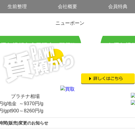
生前整理
会社概要
会員特典
プラチナ相場
円/g
地金
～
9370
円/g
円/g
pt900
～
8260
円/g
時間(販売)変更のお知らせ